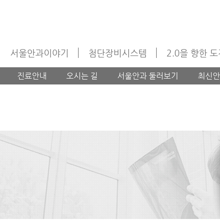
서울안과이야기
첨단장비시스템
2.0을 향한 
진료안내
오시는 길
서울안과 둘러보기
최신안