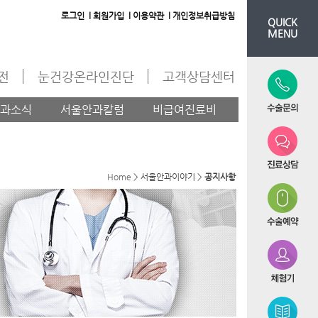
로그인 l
회원가입 l
이용약관 l
개인정보취급방침
QUICK
MENU
도전
눈건강온라인진단
고객상담센터
과소식
서울안과칼럼
비급여진료비
Home
> 서울안과이야기 >
공지사항