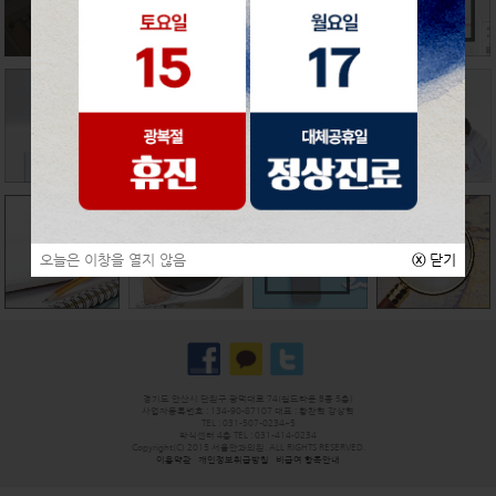
오늘은 이창을 열지 않음
ⓧ
닫기
경기도 안산시 단원구 광덕대로 74(월드타운 B동 5층)
사업자등록번호 : 134-90-87107 대표 : 황찬혁 강상혁
TEL : 031-507-0234~5
라식센터 4층 TEL : 031-414-0234
Copyright(C) 2015 서울안과의원. ALL RIGHTS RESERVED.
이용약관
개인정보취급방침
비급여 항목안내