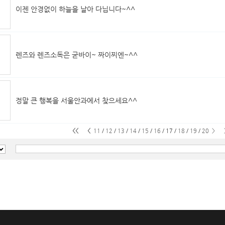
이젠 안경없이 하늘을 날아 다닙니다~^^
렌즈와 렌즈소독은 굳바이~ 짜이찌엔~^^
정말 큰 행복을 서울안과에서 찾으세요^^
<<
<
11
/
12
/
13
/
14
/
15
/
16
/
17
/
18
/
19
/
20
>