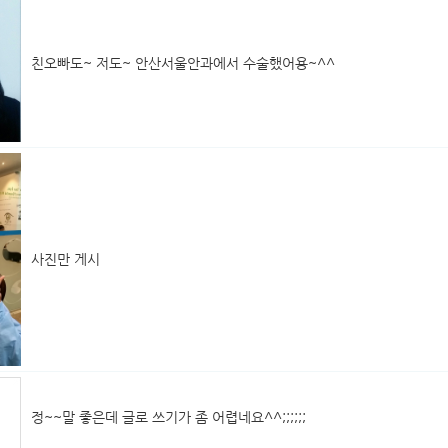
친오빠도~ 저도~ 안산서울안과에서 수술했어용~^^
사진만 게시
정~~말 좋은데 글로 쓰기가 좀 어렵네요^^;;;;;;