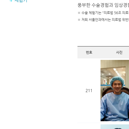
체험기
풍부한 수술경험과 임상경험
※ 수술 체험기는 "의료법 56조 의료
※ 저희 서울안과에서는 의료법 위반
번호
사진
211