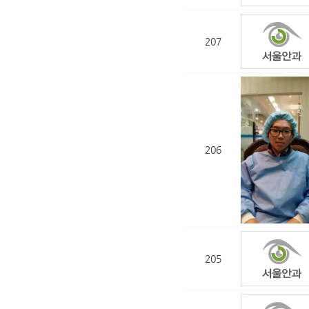
207
206
205