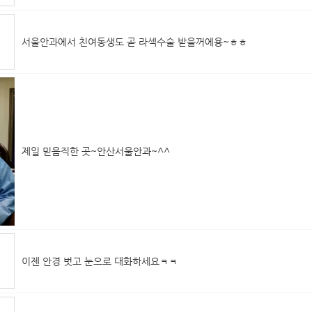
서울안과에서 친여동생도 곧 라섹수술 받을꺼에용~ㅎㅎ
제일 믿음직한 곳~안산서울안과~^^
이젠 안경 벗고 눈으로 대화하세요ㅋㅋ