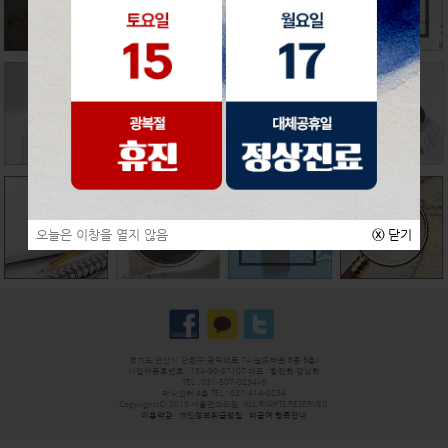
오늘은 이창을 열지 않음
ⓧ
닫기
경기도 안산시 단원구 광덕대로 74(월드타운 B동 5층)
사업자등록번호 : 134-90-87107 대표 : 황찬혁 강상혁
TEL : 031-507-0234~5
라식센터 4층 TEL : 031-414-0234
Copyright(C) 2015 서울안과의원. ALL RIGHTS RESERVED.
이용약관
개인정보취급방침
비급여 항목안내