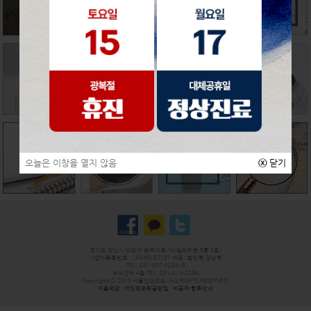
오늘은 이창을 열지 않음
ⓧ
닫기
경기도 안산시 단원구 광덕대로 74(월드타운 B동 5층)
사업자등록번호 : 134-90-87107 대표 : 황찬혁 강상혁
TEL : 031-507-0234~5
라식센터 4층 TEL : 031-414-0234
Copyright(C) 2015 서울안과의원. ALL RIGHTS RESERVED.
이용약관
개인정보취급방침
비급여 항목안내