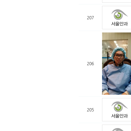
207
206
205