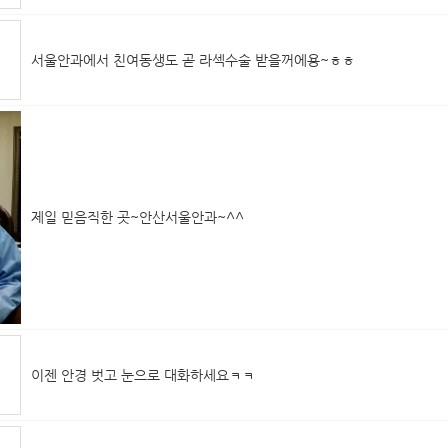
서울안과에서 친여동생도 곧 라섹수술 받을꺼에용~ㅎㅎ
제일 믿음직한 곳~안산서울안과~^^
이젠 안경 벗고 눈으로 대화하세요ㅋㅋ