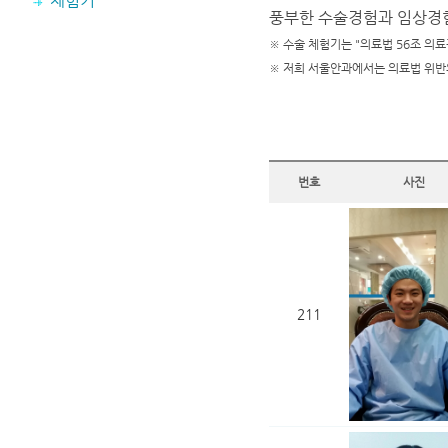
체험기
풍부한 수술경험과 임상경험
※ 수술 체험기는 "의료법 56조 의료
※ 저희 서울안과에서는 의료법 위반
번호
사진
211