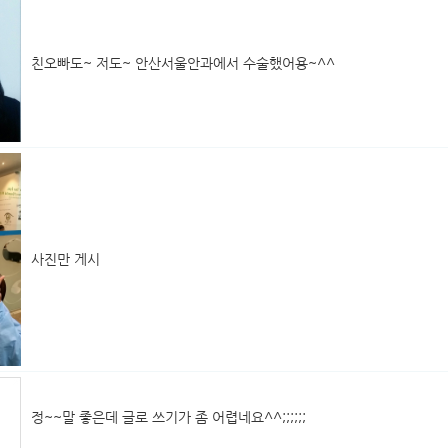
친오빠도~ 저도~ 안산서울안과에서 수술했어용~^^
사진만 게시
정~~말 좋은데 글로 쓰기가 좀 어렵네요^^;;;;;;