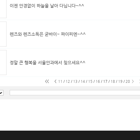
이젠 안경없이 하늘을 날아 다닙니다~^^
렌즈와 렌즈소독은 굳바이~ 짜이찌엔~^^
정말 큰 행복을 서울안과에서 찾으세요^^
<<
<
11
/
12
/
13
/
14
/
15
/
16
/
17
/
18
/
19
/
20
>